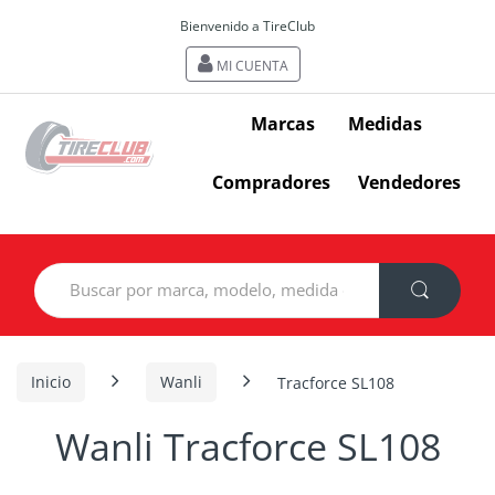
Bienvenido a TireClub
MI CUENTA
Marcas
Medidas
Compradores
Vendedores
Search
for:
Inicio
Wanli
Tracforce SL108
Wanli Tracforce SL108