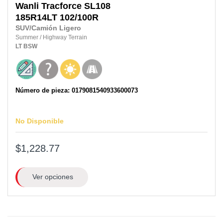
Wanli
Tracforce SL108
185R14LT
102/100R
SUV/Camión Ligero
Summer
/
Highway Terrain
LT
BSW
Número de pieza: 0179081540933600073
No Disponible
$1,228.77
Ver opciones