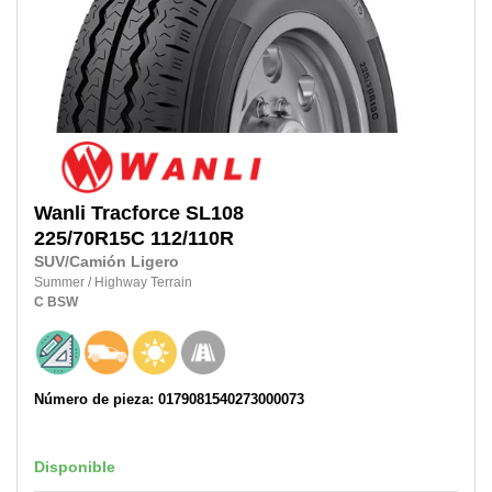
Wanli
Tracforce SL108
225/70R15C
112/110R
SUV/Camión Ligero
Summer
/
Highway Terrain
C
BSW
Número de pieza: 0179081540273000073
Disponible