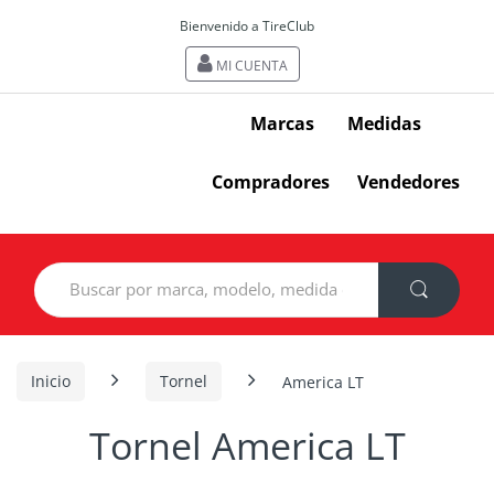
Bienvenido a TireClub
MI CUENTA
Marcas
Medidas
Compradores
Vendedores
Search
for:
Inicio
Tornel
America LT
Tornel America LT