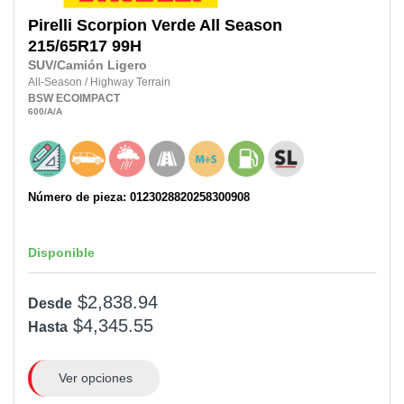
Pirelli
Scorpion Verde All Season
215/65R17
99H
SUV/Camión Ligero
All-Season
/
Highway Terrain
BSW
ECOIMPACT
600
/A
/A
Número de pieza: 0123028820258300908
Disponible
$2,838.94
Desde
$4,345.55
Hasta
Ver opciones