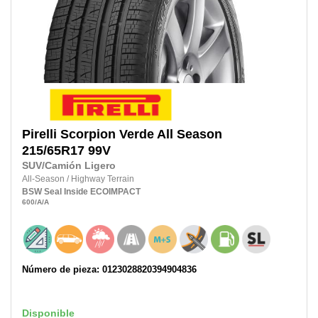
Pirelli
Scorpion Verde All Season
215/65R17
99V
SUV/Camión Ligero
All-Season
/
Highway Terrain
BSW
Seal Inside
ECOIMPACT
600
/A
/A
Número de pieza: 0123028820394904836
Disponible