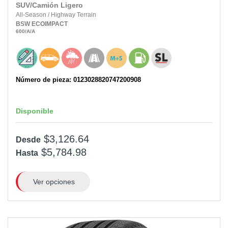
SUV/Camión Ligero
All-Season
/
Highway Terrain
BSW
ECOIMPACT
600
/A
/A
Número de pieza: 0123028820747200908
Disponible
$3,126.64
Desde
$5,784.98
Hasta
Ver opciones