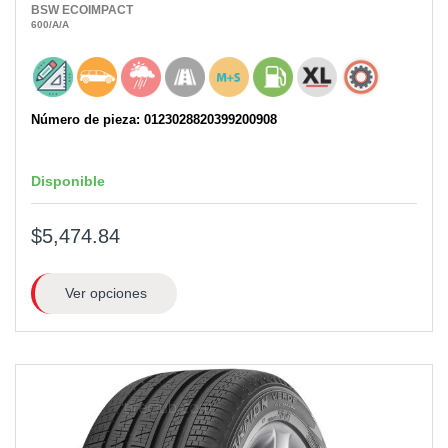
BSW
ECOIMPACT
600
/A
/A
Número de pieza: 0123028820399200908
Disponible
$5,474.84
Ver opciones