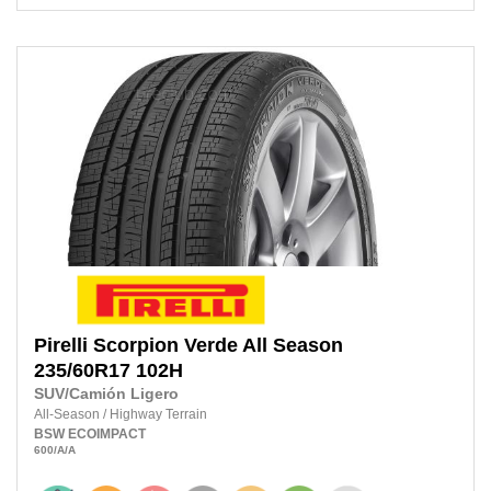
Pirelli
Scorpion Verde All Season
235/60R17
102H
SUV/Camión Ligero
All-Season
/
Highway Terrain
BSW
ECOIMPACT
600
/A
/A