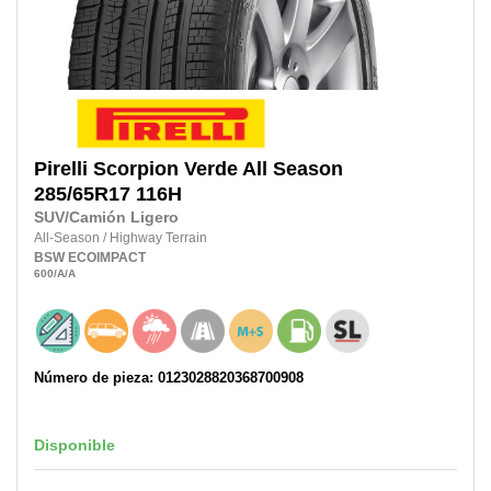
Pirelli
Scorpion Verde All Season
285/65R17
116H
SUV/Camión Ligero
All-Season
/
Highway Terrain
BSW
ECOIMPACT
600
/A
/A
Número de pieza: 0123028820368700908
Disponible