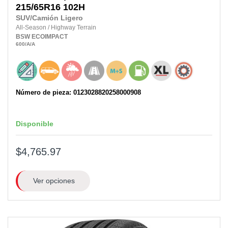
215/65R16
102H
SUV/Camión Ligero
All-Season
/
Highway Terrain
BSW
ECOIMPACT
600
/A
/A
Número de pieza: 0123028820258000908
Disponible
$4,765.97
Ver opciones