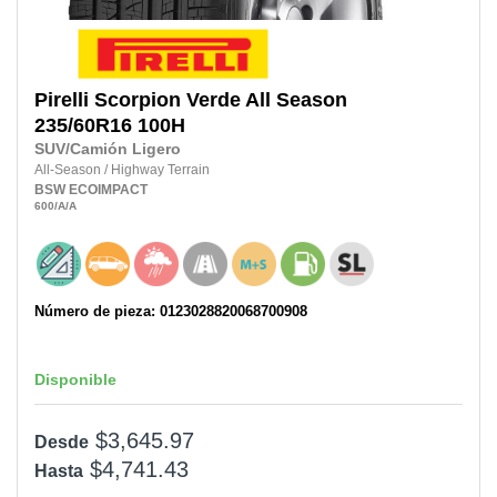
Pirelli
Scorpion Verde All Season
235/60R16
100H
SUV/Camión Ligero
All-Season
/
Highway Terrain
BSW
ECOIMPACT
600
/A
/A
Número de pieza: 0123028820068700908
Disponible
$3,645.97
Desde
$4,741.43
Hasta