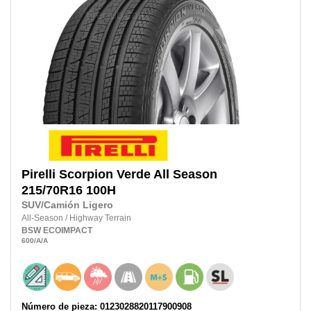
Pirelli
Scorpion Verde All Season
215/70R16
100H
SUV/Camión Ligero
All-Season
/
Highway Terrain
BSW
ECOIMPACT
600
/A
/A
Número de pieza: 0123028820117900908