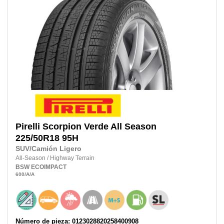
Pirelli
Scorpion Verde All Season
225/50R18
95H
SUV/Camión Ligero
All-Season
/
Highway Terrain
BSW
ECOIMPACT
600
/A
/A
Número de pieza: 0123028820258400908