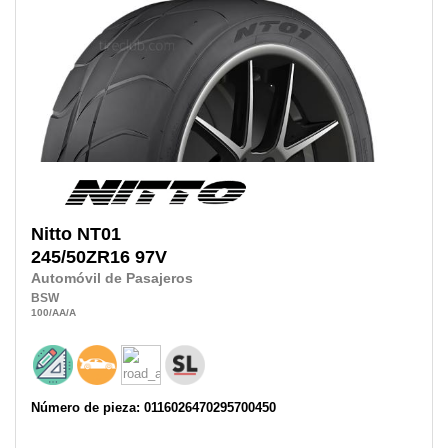
Nitto
NT01
245/50ZR16
97V
Automóvil de Pasajeros
BSW
100
/AA
/A
Número de pieza: 0116026470295700450