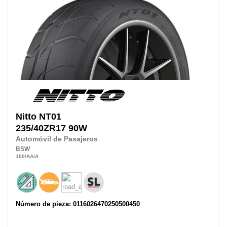
Nitto
NT01
235/40ZR17
90W
Automóvil de Pasajeros
BSW
100
/AA
/A
Número de pieza: 0116026470250500450