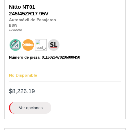
Nitto
NT01
245/45ZR17
95V
Automóvil de Pasajeros
BSW
100
/AA
/A
Número de pieza: 0116026470296000450
No Disponible
$8,226.19
Ver opciones