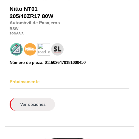
Nitto
NT01
205/40ZR17
80W
Automóvil de Pasajeros
BSW
100
/AA
/A
Número de pieza: 0116026470181000450
Próximamente
Ver opciones