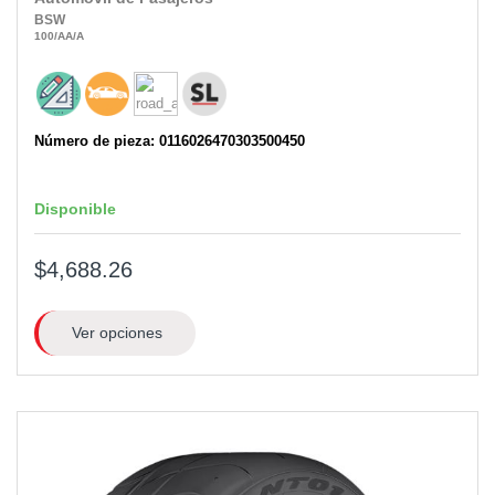
BSW
100
/AA
/A
Número de pieza: 0116026470303500450
Disponible
$4,688.26
Ver opciones