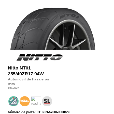
Nitto
NT01
255/40ZR17
94W
Automóvil de Pasajeros
BSW
100
/AA
/A
Número de pieza: 0116026470060000450