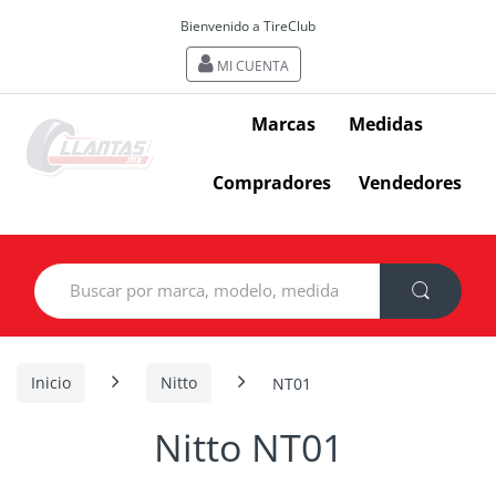
Bienvenido a TireClub
MI CUENTA
Marcas
Medidas
Compradores
Vendedores
Search
for:
Inicio
Nitto
NT01
Nitto NT01