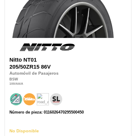
Nitto
NT01
205/50ZR15
86V
Automóvil de Pasajeros
BSW
100
/AA
/A
Número de pieza: 0116026470295500450
No Disponible