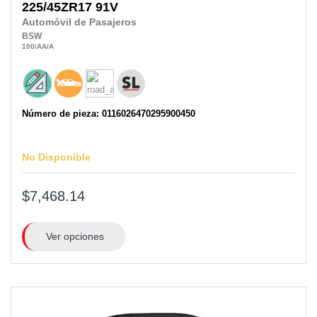
225/45ZR17
91V
Automóvil de Pasajeros
BSW
100
/AA
/A
Número de pieza: 0116026470295900450
No Disponible
$7,468.14
Ver opciones