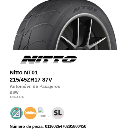
Nitto
NT01
215/45ZR17
87V
Automóvil de Pasajeros
BSW
100
/AA
/A
Número de pieza: 0116026470295800450