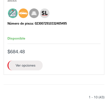
400
/A
/A
Número de pieza: 0230072910332405495
Disponible
$684.48
Ver opciones
1 - 10 (43)