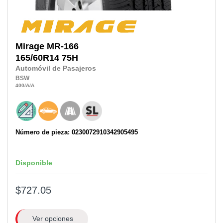
Mirage
MR-166
165/60R14
75H
Automóvil de Pasajeros
BSW
400
/A
/A
Número de pieza: 0230072910342905495
Disponible
$727.05
Ver opciones