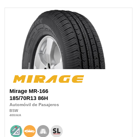
Mirage
MR-166
185/70R13
86H
Automóvil de Pasajeros
BSW
400
/A
/A