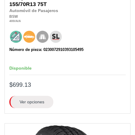
155/70R13
75T
Automóvil de Pasajeros
BSW
400
/A
/A
Número de pieza: 0230072910393105495
Disponible
$699.13
Ver opciones