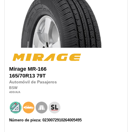
Mirage
MR-166
165/70R13
79T
Automóvil de Pasajeros
BSW
400
/A
/A
Número de pieza: 0230072910264005495