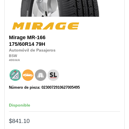
Mirage
MR-166
175/60R14
79H
Automóvil de Pasajeros
BSW
400
/A
/A
Número de pieza: 0230072910627005495
Disponible
$841.10