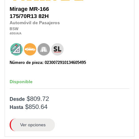
Mirage
MR-166
175/70R13
82H
Automóvil de Pasajeros
BSW
400
/A
/A
Número de pieza: 0230072910134605495
Disponible
$809.72
Desde
$850.64
Hasta
Ver opciones