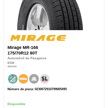
Mirage
MR-166
175/70R12
80T
Automóvil de Pasajeros
BSW
400
/A
/A
Número de pieza: 0230072910799005495
Disponible