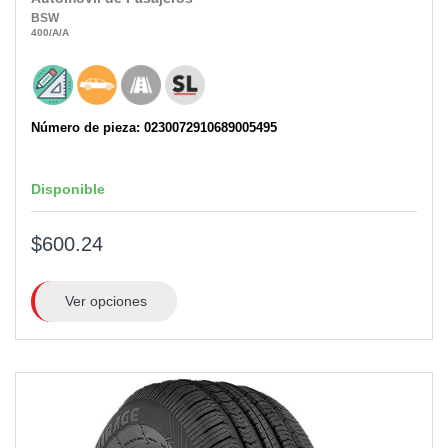
BSW
400
/A
/A
Número de pieza: 0230072910689005495
Disponible
$600.24
Ver opciones