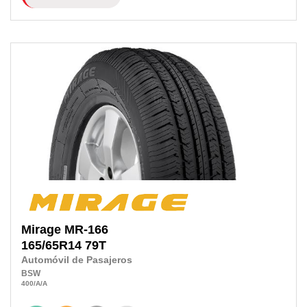
Mirage
MR-166
165/65R14
79T
Automóvil de Pasajeros
BSW
400
/A
/A