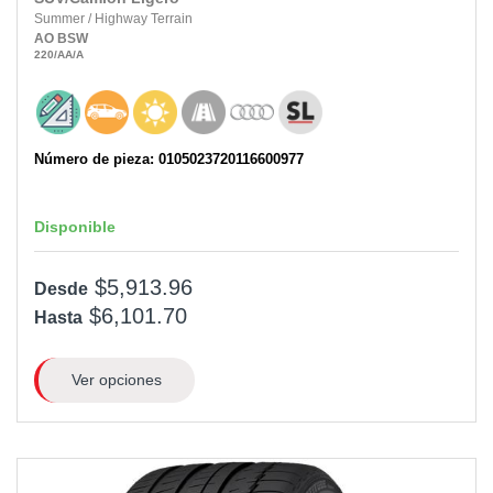
Summer
/
Highway Terrain
AO
BSW
220
/AA
/A
Número de pieza: 0105023720116600977
Disponible
$5,913.96
Desde
$6,101.70
Hasta
Ver opciones