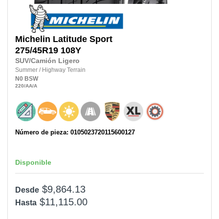
Michelin
Latitude Sport
275/45R19
108Y
SUV/Camión Ligero
Summer
/
Highway Terrain
N0
BSW
220
/AA
/A
Número de pieza: 0105023720115600127
Disponible
$9,864.13
Desde
$11,115.00
Hasta