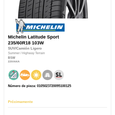
Michelin
Latitude Sport
235/60R18
103W
SUV/Camión Ligero
Summer
/
Highway Terrain
BSW
220
/AA
/A
Número de pieza: 0105023720095100125
Próximamente