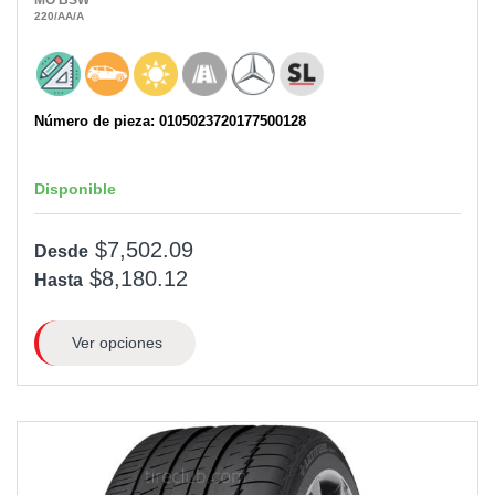
MO
BSW
220
/AA
/A
Número de pieza: 0105023720177500128
Disponible
$7,502.09
Desde
$8,180.12
Hasta
Ver opciones