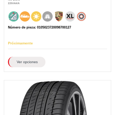
220
/AA
/A
Número de pieza: 0105023720098700127
Próximamente
Ver opciones