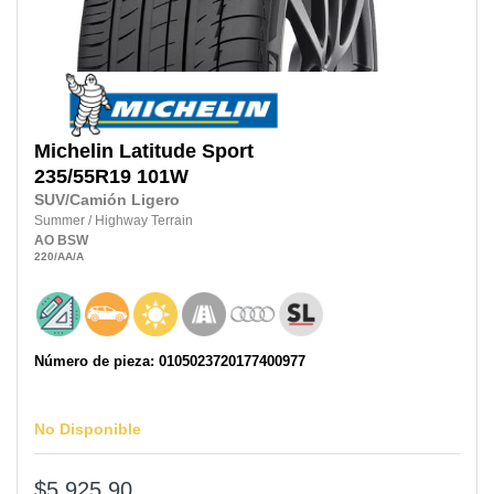
Michelin
Latitude Sport
235/55R19
101W
SUV/Camión Ligero
Summer
/
Highway Terrain
AO
BSW
220
/AA
/A
Número de pieza: 0105023720177400977
No Disponible
$5,925.90