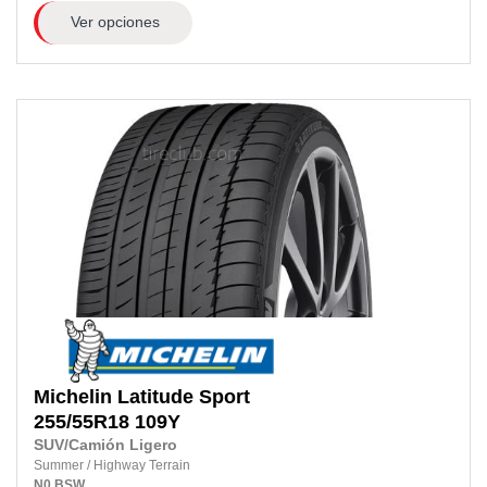
Ver opciones
Michelin
Latitude Sport
255/55R18
109Y
SUV/Camión Ligero
Summer
/
Highway Terrain
N0
BSW