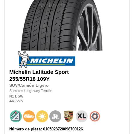
Michelin
Latitude Sport
255/55R18
109Y
SUV/Camión Ligero
Summer
/
Highway Terrain
N1
BSW
220
/AA
/A
Número de pieza: 0105023720098700126