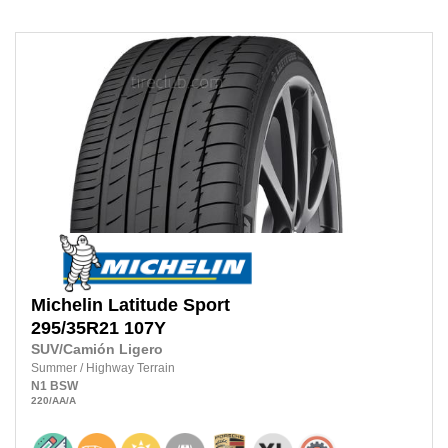
Michelin
Latitude Sport
295/35R21
107Y
SUV/Camión Ligero
Summer
/
Highway Terrain
N1
BSW
220
/AA
/A