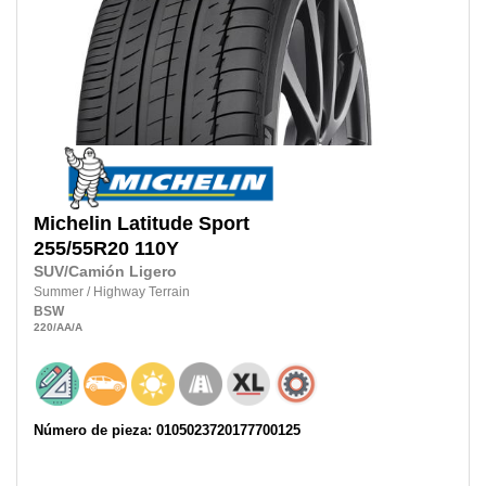
Michelin
Latitude Sport
255/55R20
110Y
SUV/Camión Ligero
Summer
/
Highway Terrain
BSW
220
/AA
/A
Número de pieza: 0105023720177700125