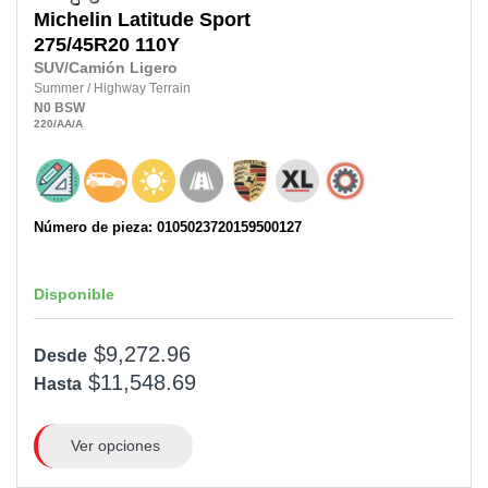
Michelin
Latitude Sport
275/45R20
110Y
SUV/Camión Ligero
Summer
/
Highway Terrain
N0
BSW
220
/AA
/A
Número de pieza: 0105023720159500127
Disponible
$9,272.96
Desde
$11,548.69
Hasta
Ver opciones