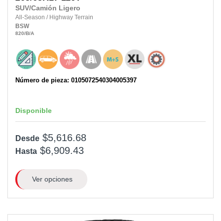
SUV/Camión Ligero
All-Season
/
Highway Terrain
BSW
820
/B
/A
Número de pieza: 0105072540304005397
Disponible
$5,616.68
Desde
$6,909.43
Hasta
Ver opciones