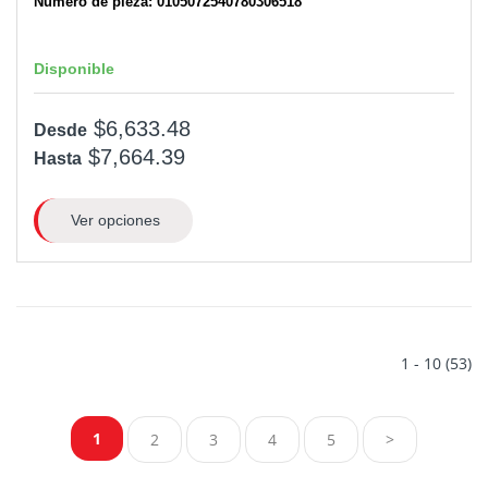
Número de pieza: 0105072540780306518
Disponible
$6,633.48
Desde
$7,664.39
Hasta
Ver opciones
1 - 10 (53)
1
2
3
4
5
>