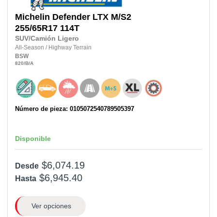
Michelin
Defender LTX M/S2
255/65R17
114T
SUV/Camión Ligero
All-Season
/
Highway Terrain
BSW
820
/B
/A
Número de pieza: 0105072540789505397
Disponible
$6,074.19
Desde
$6,945.40
Hasta
Ver opciones