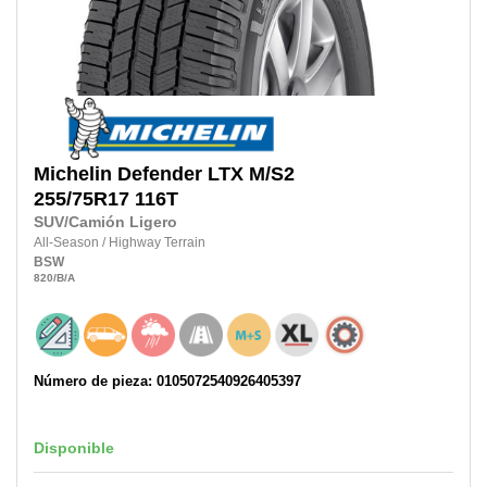
Michelin
Defender LTX M/S2
255/75R17
116T
SUV/Camión Ligero
All-Season
/
Highway Terrain
BSW
820
/B
/A
Número de pieza: 0105072540926405397
Disponible