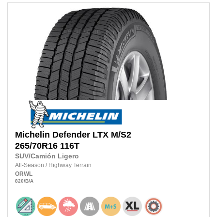
Michelin
Defender LTX M/S2
265/70R16
116T
SUV/Camión Ligero
All-Season
/
Highway Terrain
ORWL
820
/B
/A