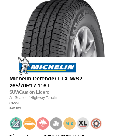
Michelin
Defender LTX M/S2
265/70R17
116T
SUV/Camión Ligero
All-Season
/
Highway Terrain
ORWL
820
/B
/A