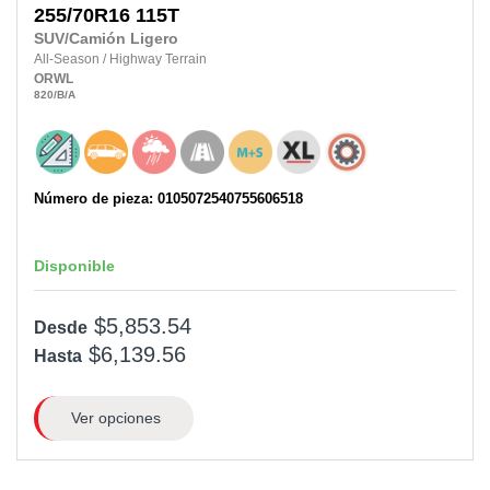
255/70R16
115T
SUV/Camión Ligero
All-Season
/
Highway Terrain
ORWL
820
/B
/A
Número de pieza: 0105072540755606518
Disponible
$5,853.54
Desde
$6,139.56
Hasta
Ver opciones