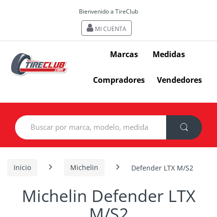
Bienvenido a TireClub
MI CUENTA
Marcas
Medidas
Compradores
Vendedores
Search
for:
Inicio
Michelin
Defender LTX M/S2
Michelin Defender LTX
M/S2