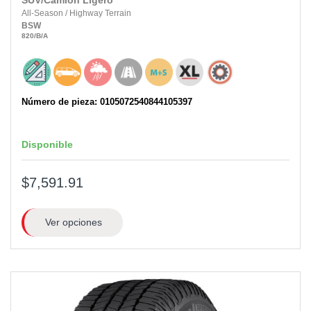
SUV/Camión Ligero
All-Season
/
Highway Terrain
BSW
820
/B
/A
Número de pieza: 0105072540844105397
Disponible
$7,591.91
Ver opciones