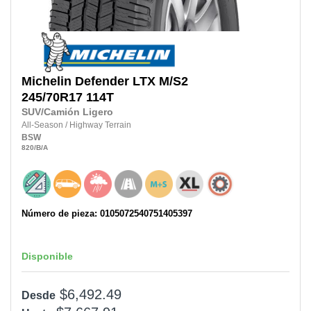
Michelin
Defender LTX M/S2
245/70R17
114T
SUV/Camión Ligero
All-Season
/
Highway Terrain
BSW
820
/B
/A
Número de pieza: 0105072540751405397
Disponible
$6,492.49
Desde