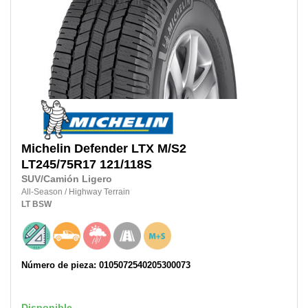
Michelin
Defender LTX M/S2
LT245/75R17
121/118S
SUV/Camión Ligero
All-Season
/
Highway Terrain
LT
BSW
Número de pieza: 0105072540205300073
Disponible