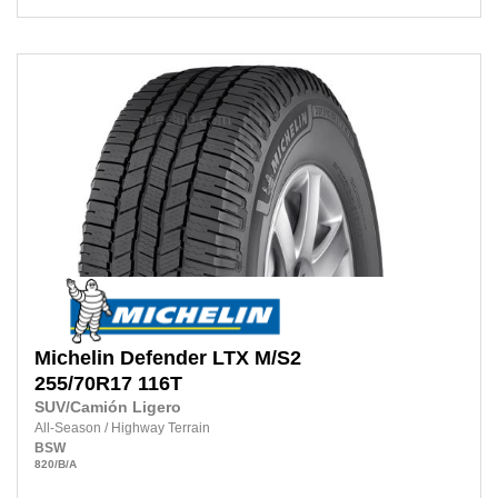
Michelin
Defender LTX M/S2
255/70R17
116T
SUV/Camión Ligero
All-Season
/
Highway Terrain
BSW
820
/B
/A