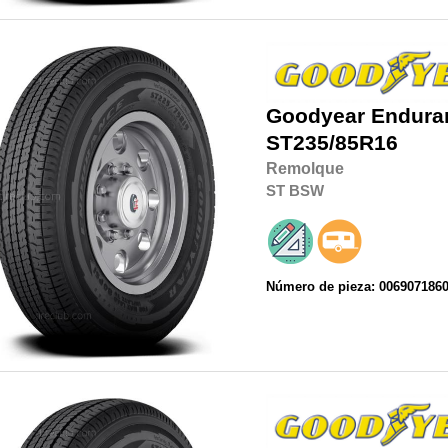
Goodyear
Endura
ST235/85R16
Remolque
ST
BSW
Número de pieza: 006907186