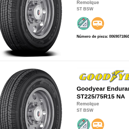
Remolque
ST
BSW
Número de pieza: 006907186
Goodyear
Endura
ST225/75R15
NA
Remolque
ST
BSW