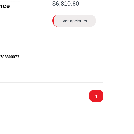
$6,810.60
nce
Ver opciones
0783300073
1