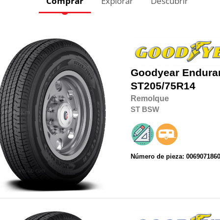
Comprar
Explorar
Descubrir
Goodyear
Endura
ST205/75R14
Remolque
ST
BSW
Número de pieza: 006907186