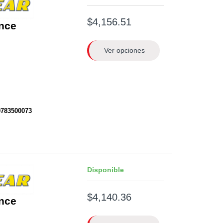
$4,156.51
nce
Ver opciones
0783500073
Disponible
$4,140.36
nce