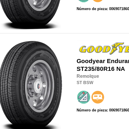
Número de pieza: 006907186
Goodyear
Endura
ST235/80R16
NA
Remolque
ST
BSW
Número de pieza: 006907186