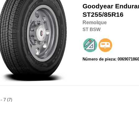
Goodyear
Endura
ST255/85R16
Remolque
ST
BSW
Número de pieza: 006907186
 - 7 (7)