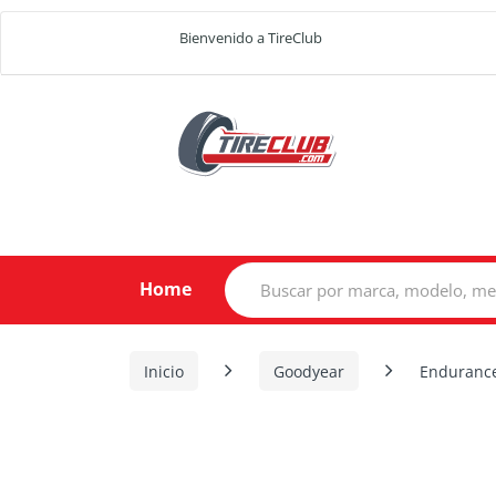
Bienvenido a TireClub
Search
Home
for:
Inicio
Goodyear
Enduranc