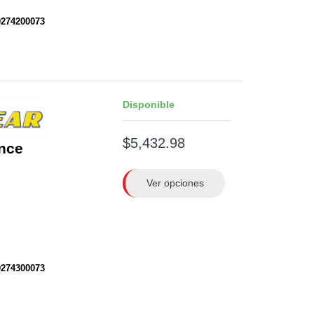
0274200073
Disponible
$5,432.98
nce
Ver opciones
0274300073