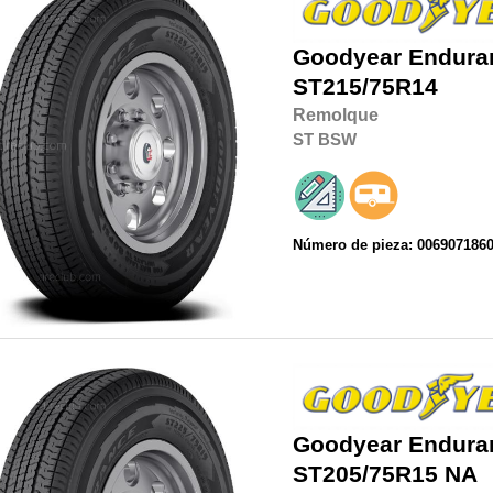
Goodyear
Endura
ST215/75R14
Remolque
ST
BSW
Número de pieza: 006907186
Goodyear
Endura
ST205/75R15
NA