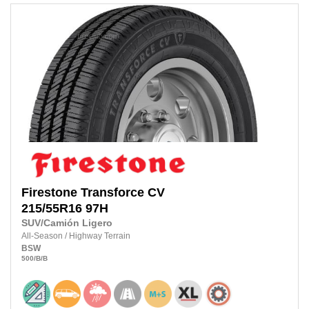
Firestone
Transforce CV
215/55R16
97H
SUV/Camión Ligero
All-Season
/
Highway Terrain
BSW
500
/B
/B