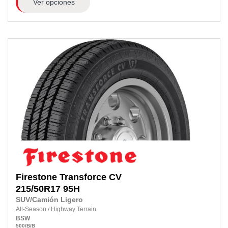
Ver opciones
Firestone
Transforce CV
215/50R17
95H
SUV/Camión Ligero
All-Season
/
Highway Terrain
BSW
500
/B
/B