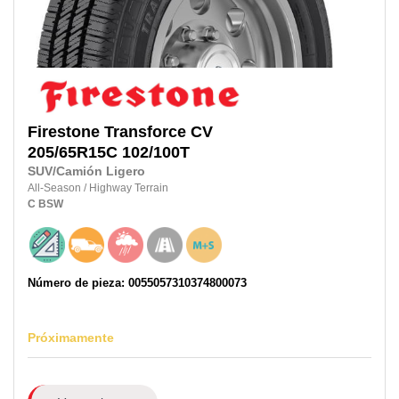
Firestone
Transforce CV
205/65R15C
102/100T
SUV/Camión Ligero
All-Season
/
Highway Terrain
C
BSW
Número de pieza: 0055057310374800073
Próximamente