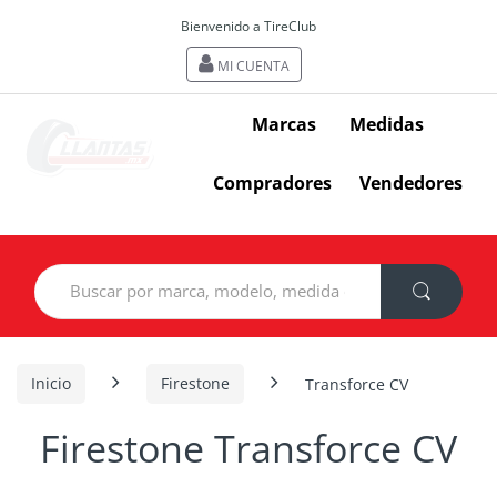
Bienvenido a TireClub
MI CUENTA
Marcas
Medidas
Compradores
Vendedores
Search
for:
Inicio
Firestone
Transforce CV
Firestone Transforce CV