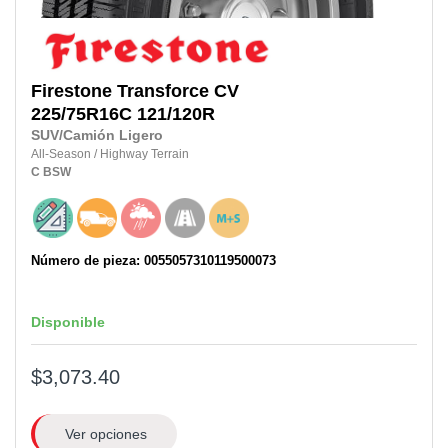
Firestone
Transforce CV
225/75R16C
121/120R
SUV/Camión Ligero
All-Season
/
Highway Terrain
C
BSW
Número de pieza: 0055057310119500073
Disponible
$3,073.40
Ver opciones