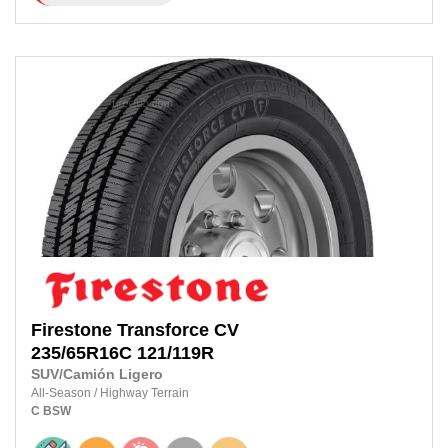
Firestone
Transforce CV
235/65R16C
121/119R
SUV/Camión Ligero
All-Season
/
Highway Terrain
C
BSW