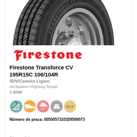
Firestone
Transforce CV
195R15C
106/104R
SUV/Camión Ligero
All-Season
/
Highway Terrain
C
BSW
Número de pieza: 0055057310329500073