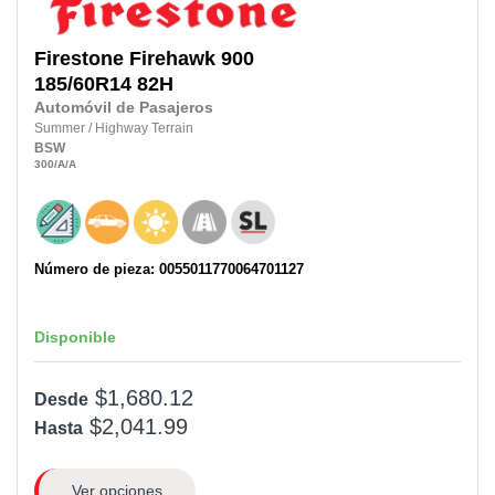
Firestone
Firehawk 900
185/60R14
82H
Automóvil de Pasajeros
Summer
/
Highway Terrain
BSW
300
/A
/A
Número de pieza: 0055011770064701127
Disponible
$1,680.12
Desde
$2,041.99
Hasta
Ver opciones