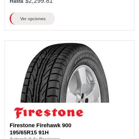
$2,299.81
Hasta
Ver opciones
Firestone
Firehawk 900
195/65R15
91H