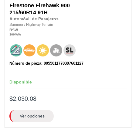
Firestone
Firehawk 900
215/60R14
91H
Automóvil de Pasajeros
Summer
/
Highway Terrain
BSW
300
/A
/A
Número de pieza: 0055011770397601127
Disponible
$2,030.08
Ver opciones