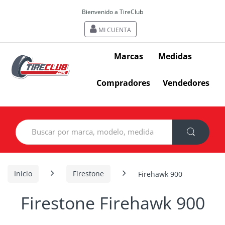
Bienvenido a TireClub
MI CUENTA
Marcas
Medidas
Compradores
Vendedores
Search
for:
Inicio
Firestone
Firehawk 900
Firestone Firehawk 900