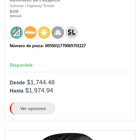
Automóvil de Pasajeros
Summer
/
Highway Terrain
BSW
300
/A
/A
Número de pieza: 0055011770065701127
Disponible
$1,744.48
Desde
$1,974.94
Hasta
Ver opciones