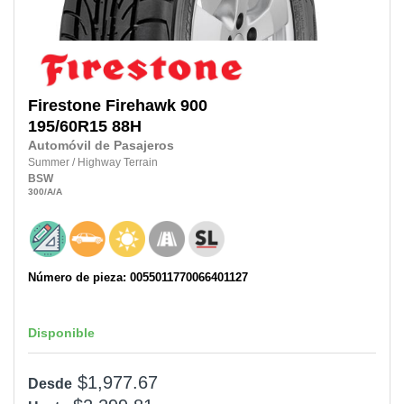
Firestone
Firehawk 900
195/60R15
88H
Automóvil de Pasajeros
Summer
/
Highway Terrain
BSW
300
/A
/A
Número de pieza: 0055011770066401127
Disponible
$1,977.67
Desde