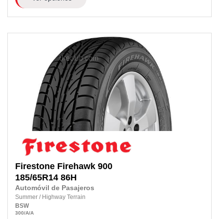
Firestone
Firehawk 900
185/65R14
86H
Automóvil de Pasajeros
Summer
/
Highway Terrain
BSW
300
/A
/A