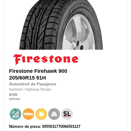
Firestone
Firehawk 900
205/60R15
91H
Automóvil de Pasajeros
Summer
/
Highway Terrain
BSW
300
/A
/A
Número de pieza: 0055011770066501127