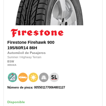
Firestone
Firehawk 900
195/60R14
86H
Automóvil de Pasajeros
Summer
/
Highway Terrain
BSW
300
/A
/A
Número de pieza: 0055011770064801127
Disponible