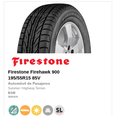
Firestone
Firehawk 900
195/55R15
85V
Automóvil de Pasajeros
Summer
/
Highway Terrain
BSW
300
/A
/A