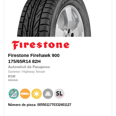
Firestone
Firehawk 900
175/65R14
82H
Automóvil de Pasajeros
Summer
/
Highway Terrain
BSW
300
/A
/A
Número de pieza: 0055011770332401127