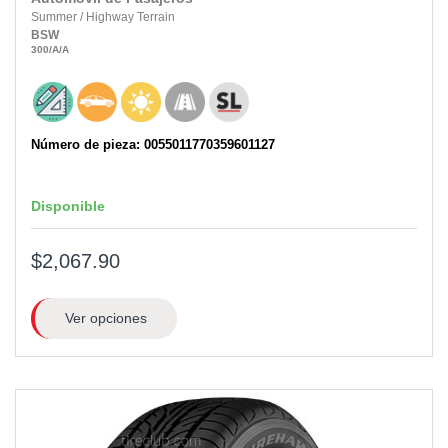
Summer
/
Highway Terrain
BSW
300
/A
/A
Número de pieza: 0055011770359601127
Disponible
$2,067.90
Ver opciones