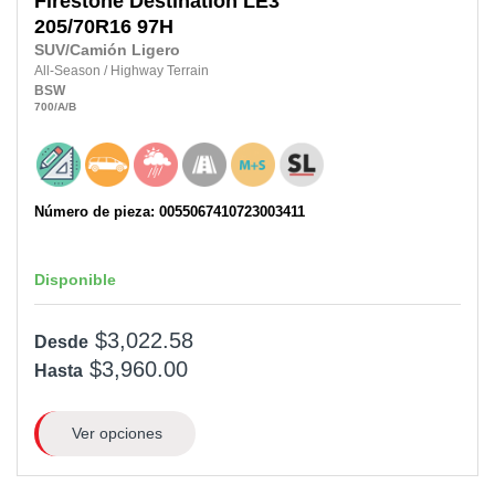
Firestone
Destination LE3
205/70R16
97H
SUV/Camión Ligero
All-Season
/
Highway Terrain
BSW
700
/A
/B
Número de pieza: 0055067410723003411
Disponible
$3,022.58
Desde
$3,960.00
Hasta
Ver opciones