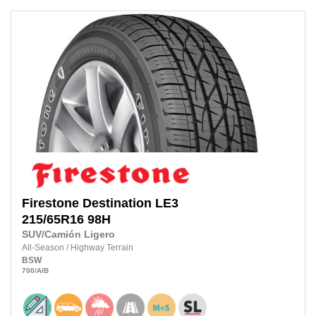
Firestone
Destination LE3
215/65R16
98H
SUV/Camión Ligero
All-Season
/
Highway Terrain
BSW
700
/A
/B