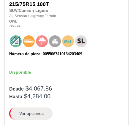
215/75R15
100T
SUV/Camión Ligero
All-Season
/
Highway Terrain
OWL
700
/A
/B
Número de pieza: 0055067410134203409
Disponible
$4,067.86
Desde
$4,284.00
Hasta
Ver opciones