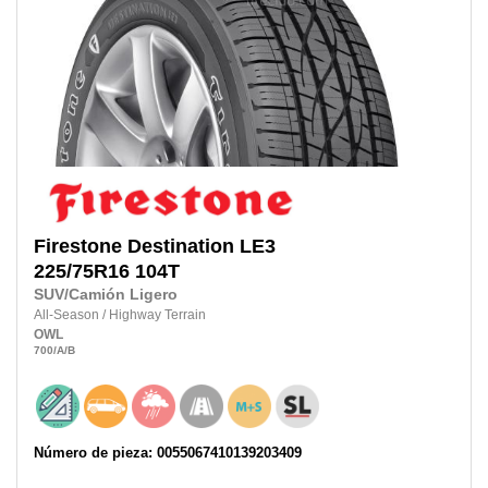
Firestone
Destination LE3
225/75R16
104T
SUV/Camión Ligero
All-Season
/
Highway Terrain
OWL
700
/A
/B
Número de pieza: 0055067410139203409