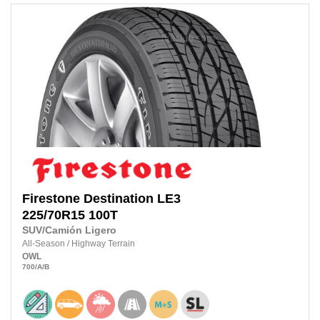
Firestone
Destination LE3
225/70R15
100T
SUV/Camión Ligero
All-Season
/
Highway Terrain
OWL
700
/A
/B