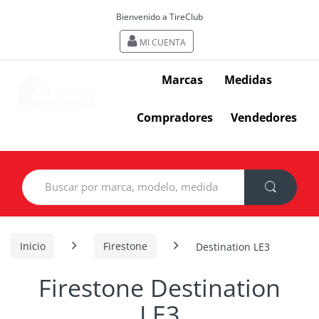
Bienvenido a TireClub
MI CUENTA
Marcas
Medidas
Compradores
Vendedores
Search
for:
Inicio
Firestone
Destination LE3
Firestone Destination
LE3