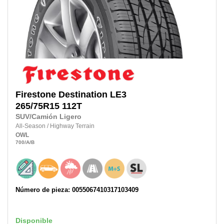
Firestone
Destination LE3
265/75R15
112T
SUV/Camión Ligero
All-Season
/
Highway Terrain
OWL
700
/A
/B
Número de pieza: 0055067410317103409
Disponible