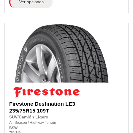
Ver opciones
Firestone
Destination LE3
235/75R15
109T
SUV/Camión Ligero
All-Season
/
Highway Terrain
BSW
700
/A
/B