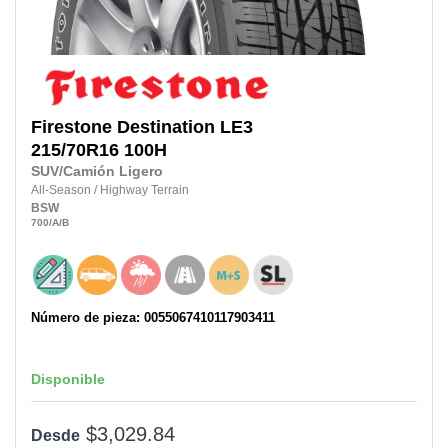
Firestone
Destination LE3
215/70R16
100H
SUV/Camión Ligero
All-Season
/
Highway Terrain
BSW
700
/A
/B
Número de pieza: 0055067410117903411
Disponible
$3,029.84
Desde