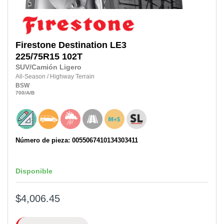
Firestone
Destination LE3
225/75R15
102T
SUV/Camión Ligero
All-Season
/
Highway Terrain
BSW
700
/A
/B
Número de pieza: 0055067410134303411
Disponible
$4,006.45