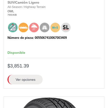
SUV/Camión Ligero
All-Season
/
Highway Terrain
OWL
700
/A
/B
Número de pieza: 0055067410067003409
Disponible
$3,851.39
Ver opciones