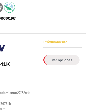
0695301167
Próximamente
Ver opciones
141K
rodamiento:
27/32nds
lb
5675 lb
8 mi