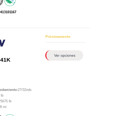
0413101167
Próximamente
Ver opciones
141K
rodamiento:
27/32nds
lb
5675 lb
8 mi