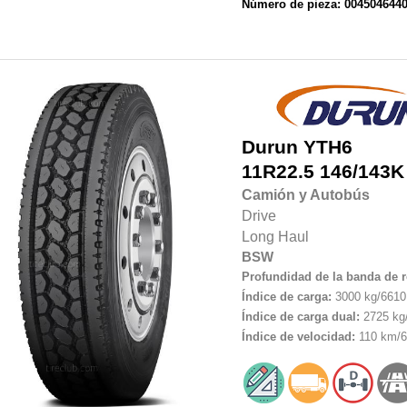
Número de pieza: 004504644
Durun
YTH6
11R22.5
146/143K
Camión y Autobús
Drive
Long Haul
BSW
Profundidad de la banda de 
Índice de carga:
3000 kg/6610 
Índice de carga dual:
2725 kg/
Índice de velocidad:
110 km/6