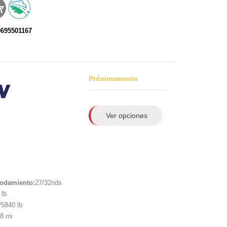
0695501167
Próximamente
Ver opciones
rodamiento:
27/32nds
lb
5840 lb
8 mi