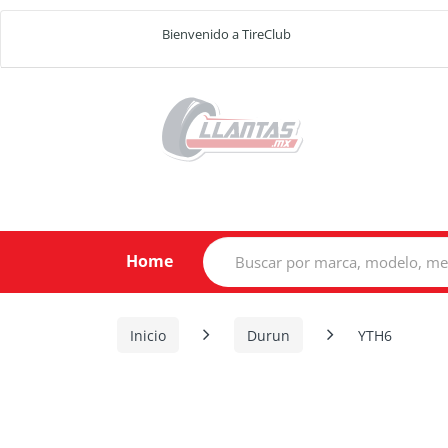
Bienvenido a TireClub
Search
Home
for:
Inicio
Durun
YTH6