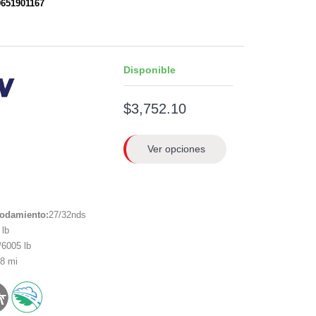
0651901167
Disponible
$3,752.10
Ver opciones
rodamiento:
27/32nds
lb
6005 lb
8 mi