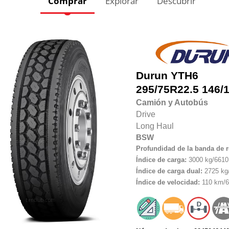
Comprar
Explorar
Descubrir
Durun
YTH6
295/75R22.5
146/
Camión y Autobús
Drive
Long Haul
BSW
Profundidad de la banda de 
Índice de carga:
3000 kg/6610 
Índice de carga dual:
2725 kg/
Índice de velocidad:
110 km/6