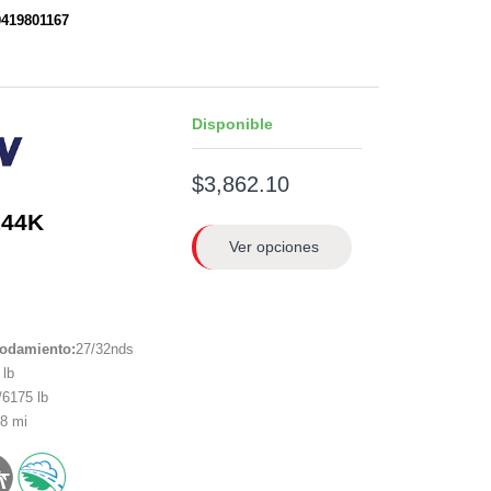
0419801167
Disponible
$3,862.10
144K
Ver opciones
rodamiento:
27/32nds
lb
6175 lb
8 mi