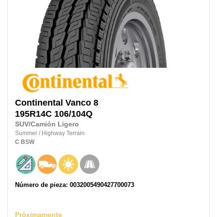
Continental
Vanco 8
195R14C
106/104Q
SUV/Camión Ligero
Summer
/
Highway Terrain
C
BSW
Número de pieza: 0032005490427700073
Próximamente