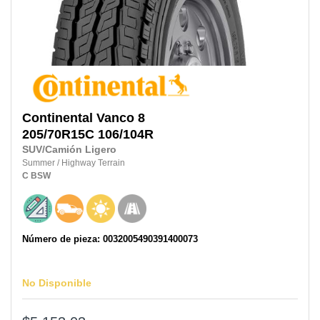
Continental
Vanco 8
205/70R15C
106/104R
SUV/Camión Ligero
Summer
/
Highway Terrain
C
BSW
Número de pieza: 0032005490391400073
No Disponible