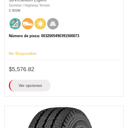
SUV/Camión Ligero
Summer
/
Highway Terrain
C
BSW
Número de pieza: 0032005490391500073
No Disponible
$5,576.82
Ver opciones