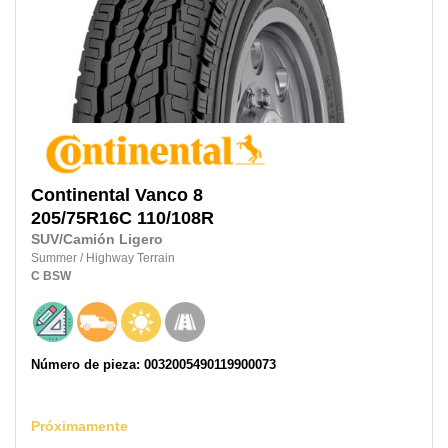
Continental
Vanco 8
205/75R16C
110/108R
SUV/Camión Ligero
Summer
/
Highway Terrain
C
BSW
Número de pieza: 0032005490119900073
Próximamente