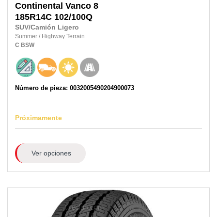
Continental
Vanco 8
185R14C
102/100Q
SUV/Camión Ligero
Summer
/
Highway Terrain
C
BSW
Número de pieza: 0032005490204900073
Próximamente
Ver opciones