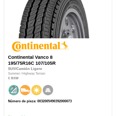
Continental
Vanco 8
195/75R16C
107/105R
SUV/Camión Ligero
Summer
/
Highway Terrain
C
BSW
Número de pieza: 0032005490392000073